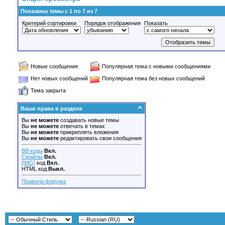
Показаны темы с 1 по 7 из 7
Критерий сортировки
Порядок отображения
Показать
Новые сообщения
Популярная тема с новыми сообщениями
Нет новых сообщений
Популярная тема без новых сообщений
Тема закрыта
Ваши права в разделе
Вы
не можете
создавать новые темы
Вы
не можете
отвечать в темах
Вы
не можете
прикреплять вложения
Вы
не можете
редактировать свои сообщения
BB коды
Вкл.
Смайлы
Вкл.
[IMG]
код
Вкл.
HTML код
Выкл.
Правила форума