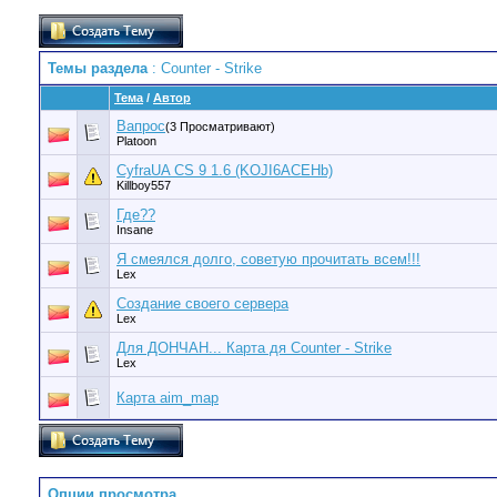
Темы раздела
: Counter - Strike
Тема
/
Автор
Вапрос
(3 Просматривают)
Platoon
CyfraUA CS 9 1.6 (KOJI6ACEHb)
Killboy557
Где??
Insane
Я смеялся долго, советую прочитать всем!!!
Lex
Создание своего сервера
Lex
Для ДОНЧАН... Карта дя Counter - Strike
Lex
Карта aim_map
Опции просмотра