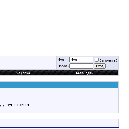
Имя
Запомнить?
Пароль
Справка
Календарь
у услуг хостинга.