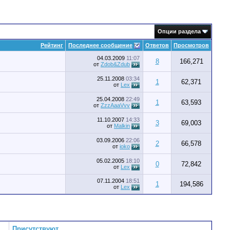
Опции раздела
Рейтинг
Последнее сообщение
Ответов
Просмотров
04.03.2009
11:07
8
166,271
от
Zdob&Zdub
25.11.2008
03:34
1
62,371
от
Lex
25.04.2008
22:49
1
63,593
от
ZzzAaaVvv
11.10.2007
14:33
3
69,003
от
Malkin
03.09.2006
22:06
2
66,578
от
ioko
05.02.2005
18:10
0
72,842
от
Lex
07.11.2004
18:51
1
194,586
от
Lex
Присутствуют