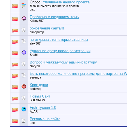
Опрос:
Улучшение нашего проекта
Любые высказывания за и против
Lex
Проблема с созданием темы
Killboy557
обновления сайта!!!
dimapump
не открываются вторые страницы
alex367
Удаление сразу после регистрации
Shahi
Вопрос к уважаемому администратору
Norych
Есть некоторое количество программ для смартов на 
serenya
Крик души
asdewq
Новый Сайт
SHEVRON
Fish Tycoon 1.0
ALAR
Реклама на сайте
Lex