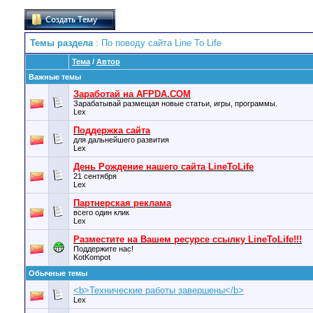
Темы раздела
: По поводу сайта Line To Life
Тема
/
Автор
Важные темы
Заработай на AFPDA.COM
Зарабатывай размещая новые статьи, игры, программы.
Lex
Поддержка сайта
для дальнейшего развития
Lex
День Рождение нашего сайта LineToLife
21 сентября
Lex
Партнерская реклама
всего один клик
Lex
Разместите на Вашем ресурсе ссылку LineToLife!!!
Поддержите нас!
KotKompot
Обычные темы
<b>Технические работы завершены</b>
Lex