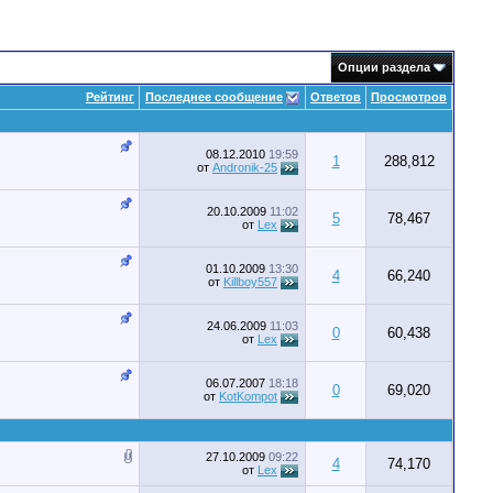
Опции раздела
Рейтинг
Последнее сообщение
Ответов
Просмотров
08.12.2010
19:59
1
288,812
от
Andronik-25
20.10.2009
11:02
5
78,467
от
Lex
01.10.2009
13:30
4
66,240
от
Killboy557
24.06.2009
11:03
0
60,438
от
Lex
06.07.2007
18:18
0
69,020
от
KotKompot
27.10.2009
09:22
4
74,170
от
Lex