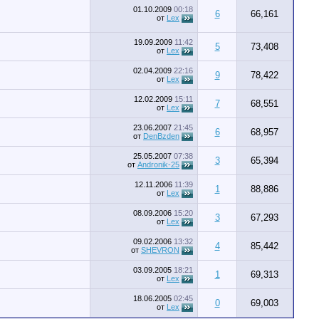
01.10.2009
00:18
6
66,161
от
Lex
19.09.2009
11:42
5
73,408
от
Lex
02.04.2009
22:16
9
78,422
от
Lex
12.02.2009
15:11
7
68,551
от
Lex
23.06.2007
21:45
6
68,957
от
DenBzden
25.05.2007
07:38
3
65,394
от
Andronik-25
12.11.2006
11:39
1
88,886
от
Lex
08.09.2006
15:20
3
67,293
от
Lex
09.02.2006
13:32
4
85,442
от
SHEVRON
03.09.2005
18:21
1
69,313
от
Lex
18.06.2005
02:45
0
69,003
от
Lex