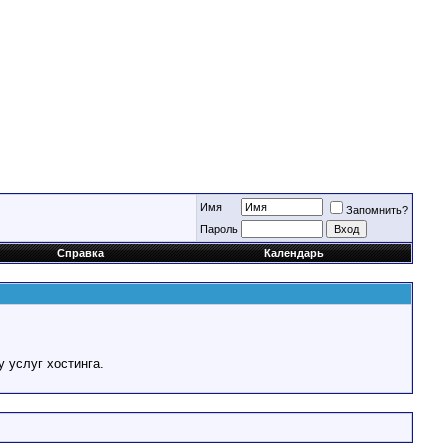
Имя
Запомнить?
Пароль
Справка
Календарь
у услуг хостинга.