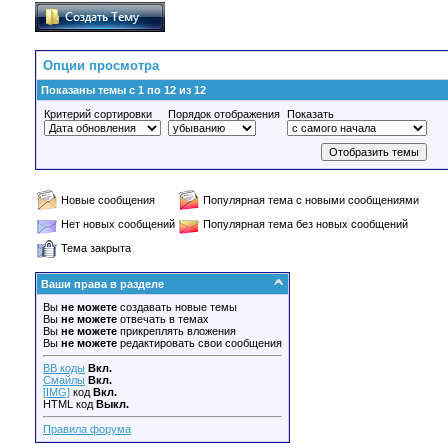
Опции просмотра
Показаны темы с 1 по 12 из 12
Критерий сортировки
Порядок отображения
Показать
Новые сообщения
Популярная тема с новыми сообщениями
Нет новых сообщений
Популярная тема без новых сообщений
Тема закрыта
Ваши права в разделе
Вы
не можете
создавать новые темы
Вы
не можете
отвечать в темах
Вы
не можете
прикреплять вложения
Вы
не можете
редактировать свои сообщения
BB коды
Вкл.
Смайлы
Вкл.
[IMG]
код
Вкл.
HTML код
Выкл.
Правила форума