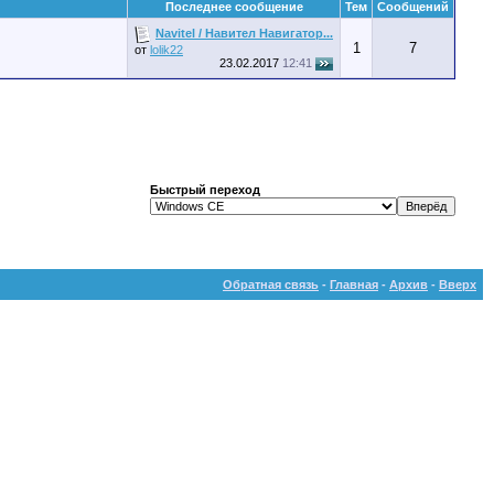
Последнее сообщение
Тем
Сообщений
Navitel / Навител Навигатор...
1
7
от
lolik22
23.02.2017
12:41
Быстрый переход
Обратная связь
-
Главная
-
Архив
-
Вверх