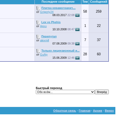
Последнее сообщение
Тем
Сообщений
Плитка керамогранит....
58
259
от
Grigoriy24
08.03.2017
22:08
Lex vs Phehis
1
22
от
Apxu
10.10.2008
08:47
Перепутал
7
37
от
alexmif
07.08.2009
09:38
Только лицензионный и...
28
60
от
GuNy
15.06.2009
12:46
Быстрый переход
Обратная связь
-
Главная
-
Архив
-
Вверх