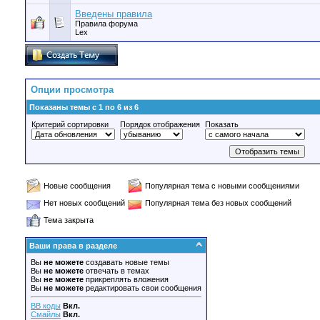
Введены правила
Правила форума
Lex
Опции просмотра
Показаны темы с 1 по 6 из 6
Критерий сортировки
Порядок отображения
Показать
Новые сообщения
Популярная тема с новыми сообщениями
Нет новых сообщений
Популярная тема без новых сообщений
Тема закрыта
Ваши права в разделе
Вы
не можете
создавать новые темы
Вы
не можете
отвечать в темах
Вы
не можете
прикреплять вложения
Вы
не можете
редактировать свои сообщения
BB коды
Вкл.
Смайлы
Вкл.