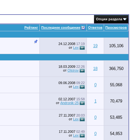
Опции раздела
Рейтинг
Последнее сообщение
Ответов
Просмотров
24.12.2008
17:19
19
105,106
от
Lex
18.03.2009
22:26
18
366,750
от
Olstrov
09.06.2008
09:22
0
55,068
от
Lex
02.12.2007
15:58
1
70,479
от
Andronik-25
27.11.2007
20:03
0
53,485
от
Lex
17.11.2007
02:49
0
54,853
от
Lex