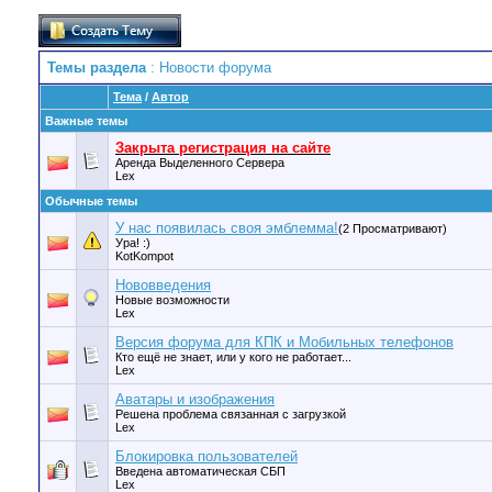
Темы раздела
: Новости форума
Тема
/
Автор
Важные темы
Закрыта регистрация на сайте
Аренда Выделенного Сервера
Lex
Обычные темы
У нас появилась своя эмблемма!
(2 Просматривают)
Ура! :)
KotKompot
Нововведения
Новые возможности
Lex
Версия форума для КПК и Мобильных телефонов
Кто ещё не знает, или у кого не работает...
Lex
Аватары и изображения
Решена проблема связанная с загрузкой
Lex
Блокировка пользователей
Введена автоматическая СБП
Lex