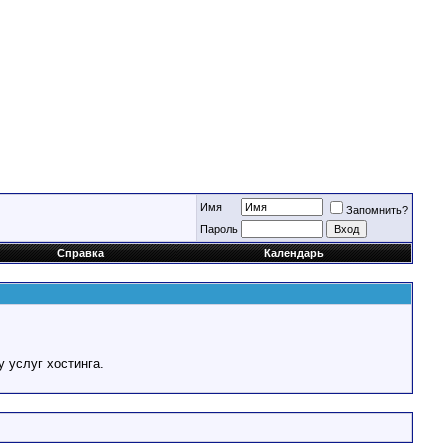
Имя
Запомнить?
Пароль
Справка
Календарь
у услуг хостинга.