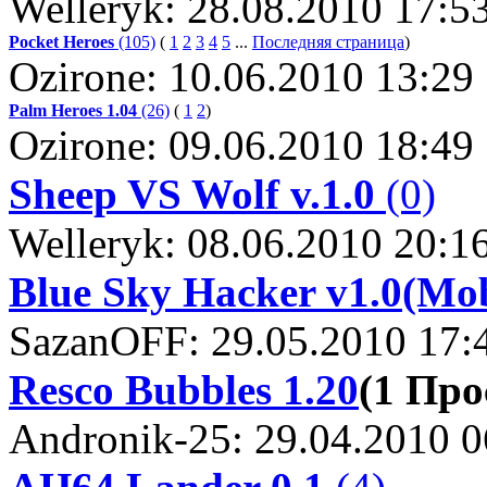
Welleryk: 28.08.2010 17:5
Pocket Heroes
(105)
(
1
2
3
4
5
...
Последняя страница
)
Ozirone: 10.06.2010 13:29
Palm Heroes 1.04
(26)
(
1
2
)
Ozirone: 09.06.2010 18:49
Sheep VS Wolf v.1.0
(0)
Welleryk: 08.06.2010 20:1
Blue Sky Hacker v1.0(Mob
SazanOFF: 29.05.2010 17:
Resco Bubbles 1.20
(1 Пр
Andronik-25: 29.04.2010 0