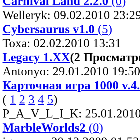
Carnival Land 2.2.0
(0)
Welleryk: 09.02.2010 23:2
Cybersaurus v1.0
(5)
Toxa: 02.02.2010 13:31
Legacy 1.XX
(2 Просмат
Antonyo: 29.01.2010 19:5
Карточная игра 1000 v.4
(
1
2
3
4
5
)
P_A_V_L_I_K: 25.01.2010
MarbleWorlds2
(0)