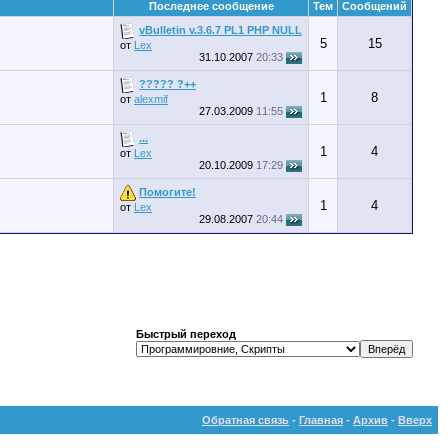
Последнее сообщение
Тем
Сообщений
vBulletin v.3.6.7 PL1 PHP NULL
5
15
от
Lex
31.10.2007
20:33
????? ?++
1
8
от
alexmif
27.03.2009
11:55
...
1
4
от
Lex
20.10.2009
17:29
Помогите!
1
4
от
Lex
29.08.2007
20:44
Быстрый переход
Обратная связь
-
Главная
-
Архив
-
Вверх