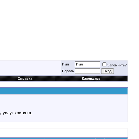
Имя
Запомнить?
Пароль
Справка
Календарь
у услуг хостинга.