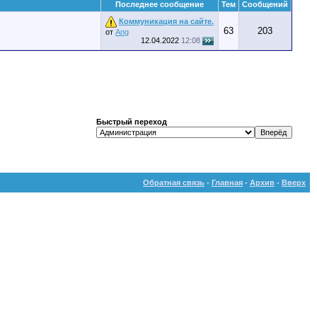
Последнее сообщение
Тем
Сообщений
Коммуникация на сайте.
63
203
от
Ang
12.04.2022
12:08
Быстрый переход
Обратная связь
-
Главная
-
Архив
-
Вверх