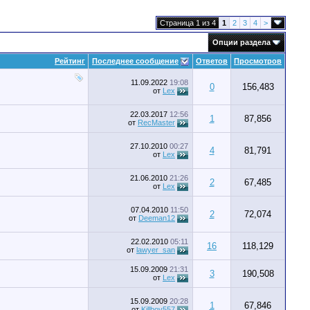
Страница 1 из 4
1
2
3
4
>
Опции раздела
Рейтинг
Последнее сообщение
Ответов
Просмотров
11.09.2022
19:08
0
156,483
от
Lex
22.03.2017
12:56
1
87,856
от
RecMaster
27.10.2010
00:27
4
81,791
от
Lex
21.06.2010
21:26
2
67,485
от
Lex
07.04.2010
11:50
2
72,074
от
Deeman12
22.02.2010
05:11
16
118,129
от
lawyer_san
15.09.2009
21:31
3
190,508
от
Lex
15.09.2009
20:28
1
67,846
от
Killboy557