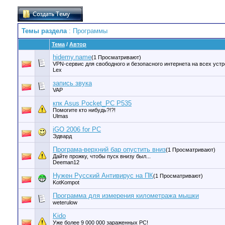
Темы раздела
: Программы
Тема
/
Автор
hidemy.name
(1 Просматривают)
VPN-сервис для свободного и безопасного интернета на всех уст
Lex
запись звука
VAP
кпк Asus Pocket_PC P535
Помогите кто нибудь?!?!
Ulmas
iGO 2006 for PC
Эдвард
Програма-верхний бар опустить вниз
(1 Просматривают)
Дайте прожку, чтобы пуск внизу был...
Deeman12
Нужен Русский Антивирус на ПК
(1 Просматривают)
KotKompot
Программа для измерения километража мышки
weterulow
Kido
Уже более 9 000 000 зараженных PC!