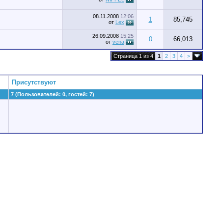
08.11.2008
12:06
1
85,745
от
Lex
26.09.2008
15:25
0
66,013
от
vena
Страница 1 из 4
1
2
3
4
>
Присутствуют
7 (Пользователей: 0, гостей: 7)