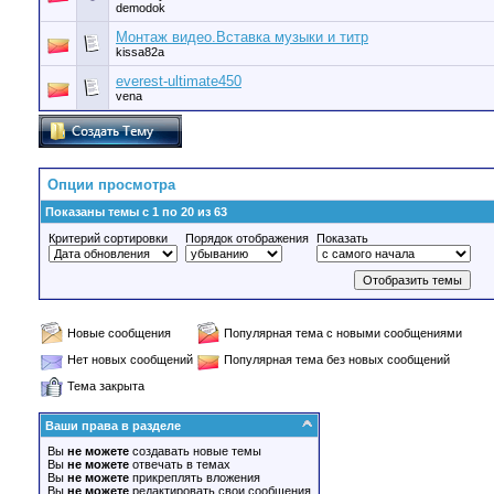
demodok
Монтаж видео.Вставка музыки и титр
kissa82a
everest-ultimate450
vena
Опции просмотра
Показаны темы с 1 по 20 из 63
Критерий сортировки
Порядок отображения
Показать
Новые сообщения
Популярная тема с новыми сообщениями
Нет новых сообщений
Популярная тема без новых сообщений
Тема закрыта
Ваши права в разделе
Вы
не можете
создавать новые темы
Вы
не можете
отвечать в темах
Вы
не можете
прикреплять вложения
Вы
не можете
редактировать свои сообщения