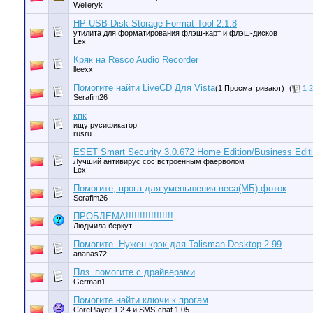
Welleryk
HP USB Disk Storage Format Tool 2.1.8
утилита для форматирования флэш-карт и флэш-дисков
Lex
Кряк на Resco Audio Recorder
lleexx
Помогите найти LiveCD Для Vista
(1 Просматривают)
(
1
2
Serafim26
кпк
ищу русификатор
rusru
ESET Smart Security 3.0.672 Home Edition/Business Editi
Лучший антивирус сос встроенным фаерволом
Lex
Помогите, прога для уменьшения веса(МБ) фоток
Serafim26
ПРОБЛЕМА!!!!!!!!!!!!!!!!!
Людмила беркут
Помогите. Нужен крэк для Talisman Desktop 2.99
ananas72
Плз. помогите с драйверами
German1
Помогите найти ключи к прогам
CorePlayer 1.2.4 и SMS-chat 1.05