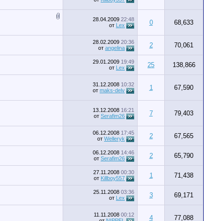
28.04.2009
22:48
0
68,633
от
Lex
28.02.2009
20:36
2
70,061
от
angelina
29.01.2009
19:49
25
138,866
от
Lex
31.12.2008
10:32
1
67,590
от
maks-delv
13.12.2008
16:21
7
79,403
от
Serafim26
06.12.2008
17:45
2
67,565
от
Welleryk
06.12.2008
14:46
2
65,790
от
Serafim26
27.11.2008
00:30
1
71,438
от
Killboy557
25.11.2008
03:36
3
69,171
от
Lex
11.11.2008
00:12
4
77,088
от
NIPPEL